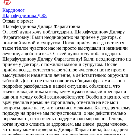
Кардиолог
Шарафутдинова Д.Ф.
Отзыв о враче:
Шарафутдинова
Диляра Фарагатовна
От всей души хочу поблагодарить Шарафутдинову Диляру
Фарагатовну! Были неоднократно на приеме у доктора, с
пожилой мамой и супругом. После приёма всегда остается
такое тёплое чувство: нас не просто выслушали и назначили
лечение, а действите...
От всей души хочу поблагодарить
Шарафутдинову Диляру Фарагатовну! Были неоднократно на
приеме у доктора, с пожилой мамой и супругом. После
приёма всегда остается такое тёплое чувство: нас не просто
выслушали и назначили лечение, а действительно окружили
заботой. Доктор не стала говорить общими фразами — она
подробно разобралась в нашей ситуации, объяснила, что
значит каждый показатель, зачем нужен каждый препарат и
как они между собой взаимодействуют. Особенно ценно, что
врач уделила время: не торопилась, ответила на все мои
вопросы, даже на те, что казались мелкими. Благодаря такому
подходу на приёме мы почувствовали: о нас действительно
переживают, и это очень поддерживало морально. Теперь,
когда нужно следить за здоровьем, мы знаем: рядом человек,
которому можно доверять. Диляра Фарагатовна, благодарим
за профессионализм и за то, что остаётесь таким светлым и