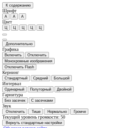
К содержанию
Шрифт
А
А
А
Цвет
Ц
Ц
Ц
Ц
Ц
Дополнительно
Графика
Включить
Отключить
Монохромные изображения
Отключить Flash
Кернинг
Стандартный
Средний
Большой
Интервал
Одинарный
Полуторный
Двойной
Гарнитура
Без засечек
С засечками
Звук
Отключить
Тише
Нормально
Громче
Текущий уровень громкости:
50
Вернуть стандартные настройки