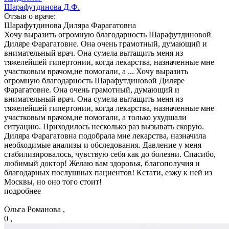
Шарафутдинова Д.Ф.
Отзыв о враче:
Шарафутдинова
Диляра Фарагатовна
Хочу выразить огромную благодарность Шарафутдиновой
Диляре Фарагатовне. Она очень грамотный, думающий и
внимательный врач. Она сумела вытащить меня из
тяжелейшей гипертонии, когда лекарства, назначенные мне
участковым врачом,не помогали, а ...
Хочу выразить
огромную благодарность Шарафутдиновой Диляре
Фарагатовне. Она очень грамотный, думающий и
внимательный врач. Она сумела вытащить меня из
тяжелейшей гипертонии, когда лекарства, назначенные мне
участковым врачом,не помогали, а только ухудшали
ситуацию. Приходилось несколько раз вызывать скорую.
Диляра Фарагатовна подобрала мне лекарства, назначила
необходимые анализы и обследования. Давление у меня
стабилизировалось, чувствую себя как до болезни. Спасибо,
любимый доктор! Желаю вам здоровья, благополучия и
благодарных послушных пациентов! Кстати, езжу к ней из
Москвы, но оно того стоит!
подробнее
Ольга Романова ,
0 ,