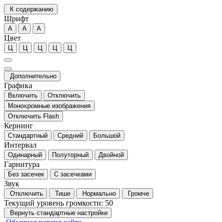
К содержанию
Шрифт
А
А
А
Цвет
Ц
Ц
Ц
Ц
Ц
Дополнительно
Графика
Включить
Отключить
Монохромные изображения
Отключить Flash
Кернинг
Стандартный
Средний
Большой
Интервал
Одинарный
Полуторный
Двойной
Гарнитура
Без засечек
С засечками
Звук
Отключить
Тише
Нормально
Громче
Текущий уровень громкости:
50
Вернуть стандартные настройки