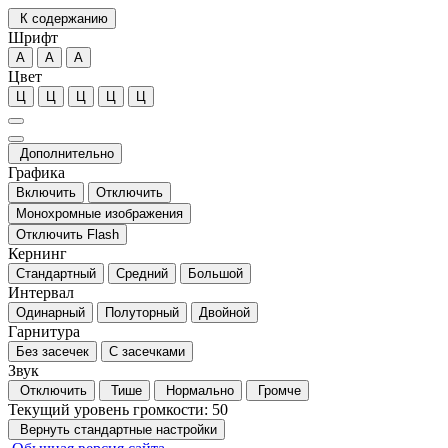
К содержанию
Шрифт
А
А
А
Цвет
Ц
Ц
Ц
Ц
Ц
Дополнительно
Графика
Включить
Отключить
Монохромные изображения
Отключить Flash
Кернинг
Стандартный
Средний
Большой
Интервал
Одинарный
Полуторный
Двойной
Гарнитура
Без засечек
С засечками
Звук
Отключить
Тише
Нормально
Громче
Текущий уровень громкости:
50
Вернуть стандартные настройки