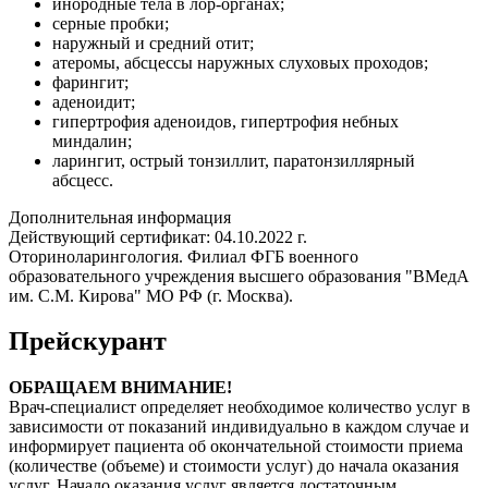
инородные тела в лор-органах;
серные пробки;
наружный и средний отит;
атеромы, абсцессы наружных слуховых проходов;
фарингит;
аденоидит;
гипертрофия аденоидов, гипертрофия небных
миндалин;
ларингит, острый тонзиллит, паратонзиллярный
абсцесс.
Дополнительная информация
Действующий сертификат: 04.10.2022 г.
Оториноларингология. Филиал ФГБ военного
образовательного учреждения высшего образования "ВМедА
им. С.М. Кирова" МО РФ (г. Москва).
Прейскурант
ОБРАЩАЕМ ВНИМАНИЕ!
Врач-специалист определяет необходимое количество услуг в
зависимости от показаний индивидуально в каждом случае и
информирует пациента об окончательной стоимости приема
(количестве (объеме) и стоимости услуг) до начала оказания
услуг. Начало оказания услуг является достаточным